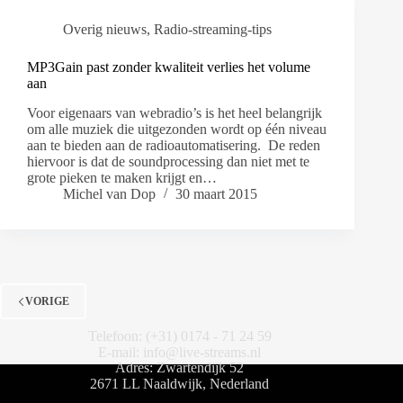
Overig nieuws
,
Radio-streaming-tips
MP3Gain past zonder kwaliteit verlies het volume
aan
Voor eigenaars van webradio’s is het heel belangrijk
om alle muziek die uitgezonden wordt op één niveau
aan te bieden aan de radioautomatisering. De reden
hiervoor is dat de soundprocessing dan niet met te
grote pieken te maken krijgt en…
Michel van Dop
30 maart 2015
VORIGE
Telefoon: (+31) 0174 - 71 24 59
E-mail: info@live-streams.nl
Adres: Zwartendijk 52
2671 LL Naaldwijk, Nederland