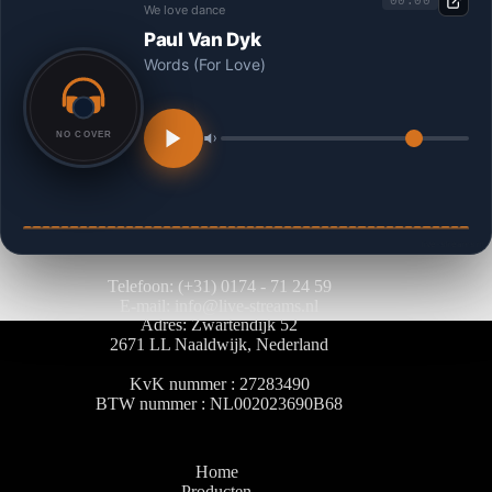
00:00
We love dance
Paul Van Dyk
Words (For Love)
live-streams.nl
Telefoon: (+31) 0174 - 71 24 59
E-mail: info@live-streams.nl
Adres: Zwartendijk 52
2671 LL Naaldwijk, Nederland
KvK nummer : 27283490
BTW nummer : NL002023690B68
Home
Producten