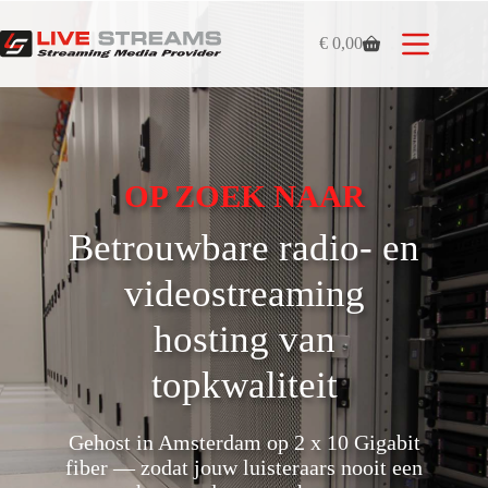
Ga
naar
€
0,00
de
Winkelwagen
inhoud
OP ZOEK NAAR
Betrouwbare radio- en
videostreaming
hosting van
topkwaliteit
Gehost in Amsterdam op 2 x 10 Gigabit
fiber — zodat jouw luisteraars nooit een