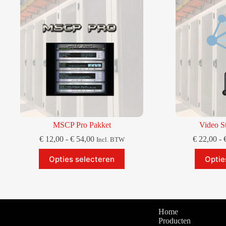
MSCP Pro Pakket
Video S
Prijsklasse:
€
12,00
-
€
54,00
€
22,00
-
Incl. BTW
€ 12,00
Dit
tot
Opties selecteren
Optie
product
€ 54,00
heeft
meerdere
variaties.
Deze
optie
Home
kan
Producten
gekozen