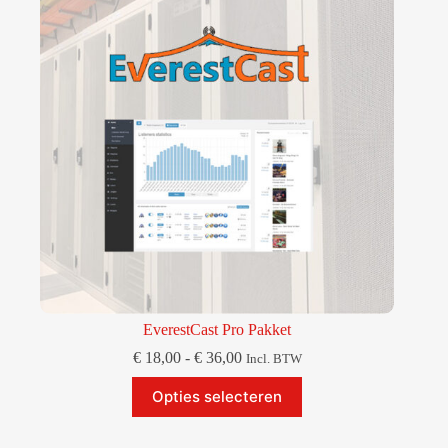
gekozen
worden
op
de
productpagina
EverestCast Pro Pakket
Prijsklasse:
€
18,00
-
€
36,00
Incl. BTW
€ 18,00
Dit
tot
Opties selecteren
product
€ 36,00
heeft
meerdere