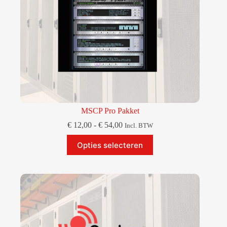
MSCP Pro Pakket
Prijsklasse:
€
12,00
-
€
54,00
Incl. BTW
€ 12,00
Dit
tot
Opties selecteren
product
€ 54,00
heeft
meerdere
variaties.
Deze
optie
kan
gekozen
worden