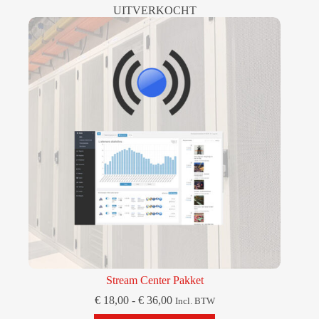
variaties.
UITVERKOCHT
Deze
optie
kan
gekozen
worden
op
de
productpagina
Stream Center Pakket
Prijsklasse:
€
18,00
-
€
36,00
Incl. BTW
€ 18,00