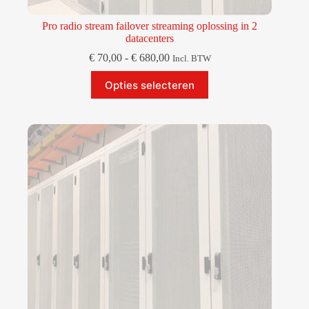
Pro radio stream failover streaming oplossing in 2
datacenters
Prijsklasse:
€
70,00
-
€
680,00
Incl. BTW
€ 70,00
Dit
tot
Opties selecteren
product
€ 680,00
heeft
meerdere
variaties.
Deze
optie
kan
gekozen
worden
op
de
productpagina