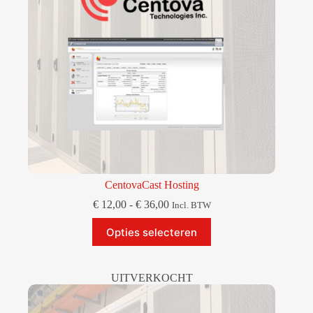
op
de
productpagina
CentovaCast Hosting
Prijsklasse:
€
12,00
-
€
36,00
Incl. BTW
€ 12,00
Dit
tot
Opties selecteren
product
€ 36,00
heeft
meerdere
variaties.
UITVERKOCHT
Deze
optie
kan