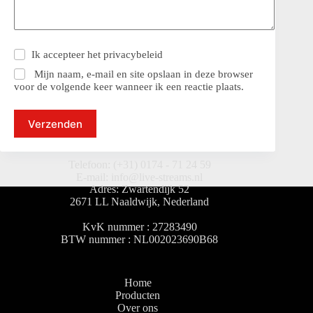
Ik accepteer het
privacybeleid
Mijn naam, e-mail en site opslaan in deze browser
voor de volgende keer wanneer ik een reactie plaats.
Verzenden
Telefoon: (+31) 0174 - 71 24 59
E-mail: info@live-streams.nl
Adres: Zwartendijk 52
2671 LL Naaldwijk, Nederland
KvK nummer : 27283490
BTW nummer : NL002023690B68
Home
Producten
Over ons