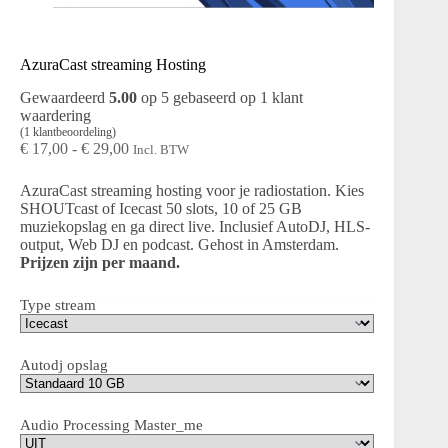
AzuraCast streaming Hosting
Gewaardeerd
5.00
op 5 gebaseerd op
1
klant
waardering
(
1
klantbeoordeling)
Prijsklasse:
€
17,00
-
€
29,00
Incl. BTW
€ 17,00
tot
AzuraCast streaming hosting voor je radiostation. Kies
€ 29,00
SHOUTcast of Icecast 50 slots, 10 of 25 GB
muziekopslag en ga direct live. Inclusief AutoDJ, HLS-
output, Web DJ en podcast. Gehost in Amsterdam.
Prijzen zijn per maand.
Type stream
Autodj opslag
Audio Processing Master_me