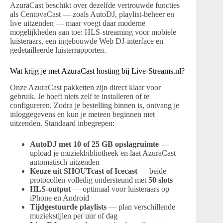
AzuraCast beschikt over dezelfde vertrouwde functies
als CentovaCast — zoals AutoDJ, playlist-beheer en
live uitzenden — maar voegt daar moderne
mogelijkheden aan toe: HLS-streaming voor mobiele
luisteraars, een ingebouwde Web DJ-interface en
gedetailleerde luisterrapporten.
Wat krijg je met AzuraCast hosting bij Live-Streams.nl?
Onze AzuraCast pakketten zijn direct klaar voor
gebruik. Je hoeft niets zelf te installeren of te
configureren. Zodra je bestelling binnen is, ontvang je
inloggegevens en kun je meteen beginnen met
uitzenden. Standaard inbegrepen:
AutoDJ met 10 of 25 GB opslagruimte
—
upload je muziekbibliotheek en laat AzuraCast
automatisch uitzenden
Keuze uit SHOUTcast of Icecast
— beide
protocollen volledig ondersteund met
50 slots
HLS-output
— optimaal voor luisteraars op
iPhone en Android
Tijdgestuurde playlists
— plan verschillende
muziekstijlen per uur of dag