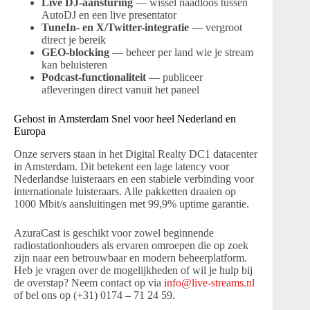
Live DJ-aansturing
— wissel naadloos tussen
AutoDJ en een live presentator
TuneIn- en X/Twitter-integratie
— vergroot
direct je bereik
GEO-blocking
— beheer per land wie je stream
kan beluisteren
Podcast-functionaliteit
— publiceer
afleveringen direct vanuit het paneel
Gehost in Amsterdam Snel voor heel Nederland en
Europa
Onze servers staan in het Digital Realty DC1 datacenter
in Amsterdam. Dit betekent een lage latency voor
Nederlandse luisteraars en een stabiele verbinding voor
internationale luisteraars. Alle pakketten draaien op
1000 Mbit/s aansluitingen met 99,9% uptime garantie.
AzuraCast is geschikt voor zowel beginnende
radiostationhouders als ervaren omroepen die op zoek
zijn naar een betrouwbaar en modern beheerplatform.
Heb je vragen over de mogelijkheden of wil je hulp bij
de overstap? Neem contact op via
info@live-streams.nl
of bel ons op (+31) 0174 – 71 24 59.