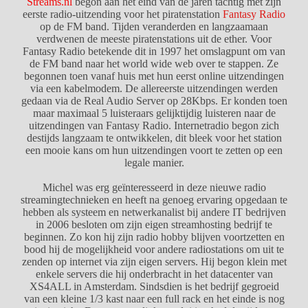
Streams.nl
begon aan het eind van de jaren tachtig met zijn
eerste radio-uitzending voor het piratenstation
Fantasy Radio
op de FM band. Tijden veranderden en langzaamaan
verdwenen de meeste piratenstations uit de ether. Voor
Fantasy Radio betekende dit in 1997 het omslagpunt om van
de FM band naar het world wide web over te stappen. Ze
begonnen toen vanaf huis met hun eerst online uitzendingen
via een kabelmodem. De allereerste uitzendingen werden
gedaan via de Real Audio Server op 28Kbps. Er konden toen
maar maximaal 5 luisteraars gelijktijdig luisteren naar de
uitzendingen van Fantasy Radio. Internetradio begon zich
destijds langzaam te ontwikkelen, dit bleek voor het station
een mooie kans om hun uitzendingen voort te zetten op een
legale manier.
Michel was erg geïnteresseerd in deze nieuwe radio
streamingtechnieken en heeft na genoeg ervaring opgedaan te
hebben als systeem en netwerkanalist bij andere IT bedrijven
in 2006 besloten om zijn eigen streamhosting bedrijf te
beginnen. Zo kon hij zijn radio hobby blijven voortzetten en
bood hij de mogelijkheid voor andere radiostations om uit te
zenden op internet via zijn eigen servers. Hij begon klein met
enkele servers die hij onderbracht in het datacenter van
XS4ALL in Amsterdam. Sindsdien is het bedrijf gegroeid
van een kleine 1/3 kast naar een full rack en het einde is nog