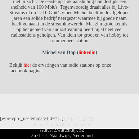
niet in zicht. De eerste up-link aansluiting had destijds een
snelheid van 100 Mbit/s. Tegenwoordig draait alles bij Live-
Streams.nl op 2×10 Gbit/s viber. Michel heeft in de afgelopen
jaren een solide bedrijf neergezet waarmee hij goede naam
heeft gemaakt in de streamingwereld. Met zijn grote kennis
op het gebied van audiostreaming heeft hij al heel veel
radiostations geholpen. Van klein tot groot en van hobby tot
commercieel station.
Michel van Dop (
linkedin
)
Bekijk
hier
de ervaringen van radio stations op onze
facebook pagina
[wprevpro_usetemplate tid=”1″]
Telefoon: (+31) 0174 - 71 24 59
E-mail: info@live-streams.nl
Adres: Zwartendijk 52
2671 LL Naaldwijk, Nederland