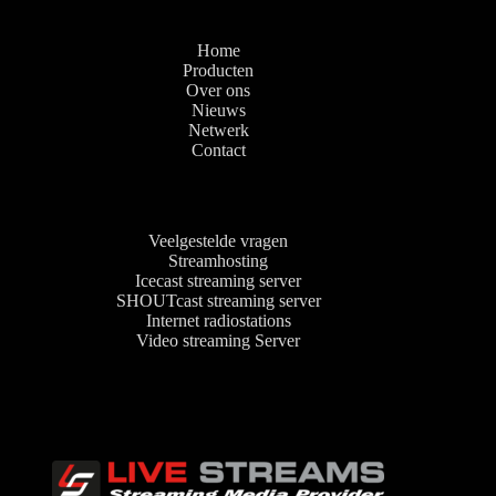
op
de
productpagina
Home
Producten
Over ons
Nieuws
Netwerk
Contact
Veelgestelde vragen
Streamhosting
Icecast streaming server
SHOUTcast streaming server
Internet radiostations
Video streaming Server