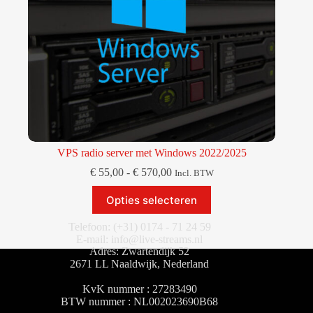
VPS radio server met Windows 2022/2025
Prijsklasse:
€
55,00
-
€
570,00
Incl. BTW
€ 55,00
Dit
tot
Opties selecteren
product
€ 570,00
heeft
Telefoon: (+31) 0174 - 71 24 59
meerdere
E-mail: info@live-streams.nl
variaties.
Adres: Zwartendijk 52
Deze
2671 LL Naaldwijk, Nederland
optie
kan
KvK nummer : 27283490
gekozen
BTW nummer : NL002023690B68
worden