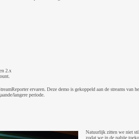
en 2.x
ount.
treamReporter ervaren. Deze demo is gekoppeld aan de streams van het
gaande/langere periode.
Natuurlijk zitten we niet 
zodat we in de nabije toek