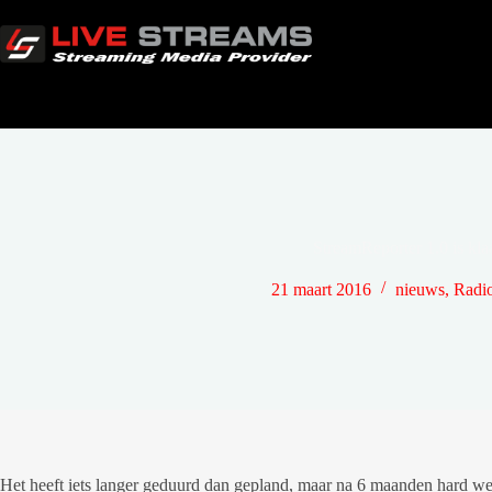
Ga
naar
de
inhoud
StreamReporter 1.0 is klaa
21 maart 2016
nieuws
,
Radio
Het heeft iets langer geduurd dan gepland, maar na 6 maanden hard wer