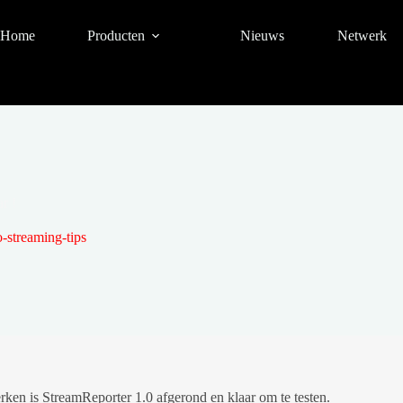
Home
Producten
Nieuws
Netwerk
r !
-streaming-tips
ken is StreamReporter 1.0 afgerond en klaar om te testen.