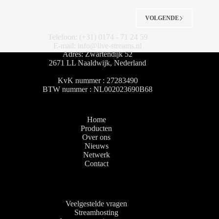
VOLGENDE
Telefoon: (+31) 0174 - 71 24 59
E-mail: info@live-streams.nl
Adres: Zwartendijk 52
2671 LL Naaldwijk, Nederland
KvK nummer : 27283490
BTW nummer : NL002023690B68
Home
Producten
Over ons
Nieuws
Netwerk
Contact
Veelgestelde vragen
Streamhosting