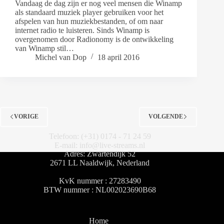
Vandaag de dag zijn er nog veel mensen die Winamp
als standaard muziek player gebruiken voor het
afspelen van hun muziekbestanden, of om naar
internet radio te luisteren. Sinds Winamp is
overgenomen door Radionomy is de ontwikkeling
van Winamp stil…
Michel van Dop
18 april 2016
VORIGE
VOLGENDE
Telefoon: (+31) 0174 - 71 24 59
E-mail: info@live-streams.nl
Adres: Zwartendijk 52
2671 LL Naaldwijk, Nederland
KvK nummer : 27283490
BTW nummer : NL002023690B68
Home