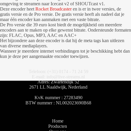
omgeving te streamen naar Icecast v2 of SHOUTcast v1.
Deze encoder heet
Rocket Broadcaster
en is er in twee versies, de
gratis versie en de Pro versie. De gratis versie heeft als nadeel dat je
maar één encoder kan aanmaken met een vaste bitrate.
De Pro versie die 39 euro kost biedt de mogelijkheid om meerdere
encoders aan te maken op elke gewenst bitrate. Ondersteunde formaten
zijn: FLAC, Opus, MP3, AAC en AAC+
Het bijzondere aan deze encoder is dat hij de meta tags kan uitlezen
van diverse mediaplayers.
Wanneer je meerdere internet verbindingen tot je beschikking hebt dan
kun je deze per aangemaakte encoder toewijzen.
Telefoon: (+31) 0174 - 71 24 59
E-mail: info@live-streams.nl
Adres: Zwartendijk 52
2671 LL Naaldwijk, Nederland
KvK nummer : 27283490
BTW nummer : NL002023690B68
Home
Producten