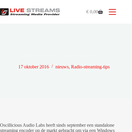
Ga
naar
€
0,00
de
Winkelwagen
inhoud
Rocket Broadcaster Encoder software
17 oktober 2016
nieuws
,
Radio-streaming-tips
Oscillicious Audio Labs heeft sinds september een standalone
streaming encoder op de markt gebracht om via een Windows