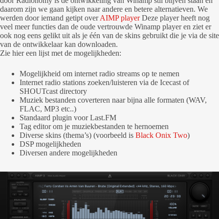
door Radionomy is de ontwikkeling van Winamp stil blijven staan en
daarom zijn we gaan kijken naar andere en betere alternatieven. We
werden door iemand getipt over
AIMP player
Deze player heeft nog
veel meer functies dan de oude vertrouwde Winamp player en ziet er
ook nog eens gelikt uit als je één van de skins gebruikt die je via de site
van de ontwikkelaar kan downloaden.
Zie hier een lijst met de mogelijkheden:
Mogelijkheid om internet radio streams op te nemen
Internet radio stations zoeken/luisteren via de Icecast of
SHOUTcast directory
Muziek bestanden coverteren naar bijna alle formaten (WAV,
FLAC, MP3 etc..)
Standaard plugin voor Last.FM
Tag editor om je muziekbestanden te hernoemen
Diverse skins (thema’s) (voorbeeld is
Black Onix Two
)
DSP mogelijkheden
Diversen andere mogelijkheden