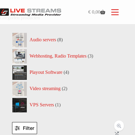
Ga
naar
€
0,00
de
Winkelwagen
categorien producten
inhoud
8
Audio servers
8
producten
3
Webhosting, Radio Templates
3
producten
4
Playout Software
4
producten
2
Video streaming
2
producten
1
VPS Servers
1
product
Filter