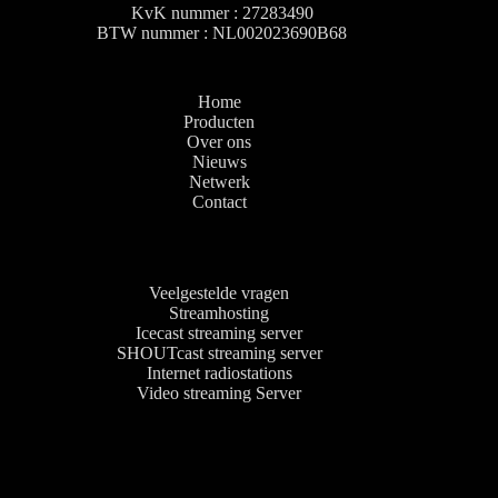
e
KvK nummer : 27283490
:
BTW nummer : NL002023690B68
€
7
0
Home
,
Producten
0
Over ons
0
Nieuws
t
Netwerk
o
Contact
t
€
6
8
Veelgestelde vragen
0
Streamhosting
,
Icecast streaming server
0
SHOUTcast streaming server
0
Internet radiostations
Video streaming Server