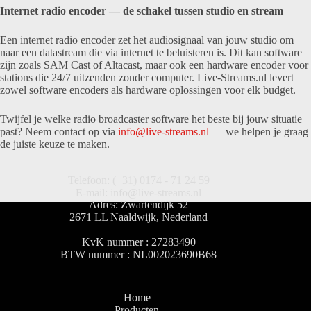
Internet radio encoder — de schakel tussen studio en stream
Een internet radio encoder zet het audiosignaal van jouw studio om
naar een datastream die via internet te beluisteren is. Dit kan software
zijn zoals SAM Cast of Altacast, maar ook een hardware encoder voor
stations die 24/7 uitzenden zonder computer. Live-Streams.nl levert
zowel software encoders als hardware oplossingen voor elk budget.
Twijfel je welke radio broadcaster software het beste bij jouw situatie
past? Neem contact op via
info@live-streams.nl
— we helpen je graag
de juiste keuze te maken.
Telefoon: (+31) 0174 - 71 24 59
E-mail: info@live-streams.nl
Adres: Zwartendijk 52
2671 LL Naaldwijk, Nederland
KvK nummer : 27283490
BTW nummer : NL002023690B68
Home
Producten