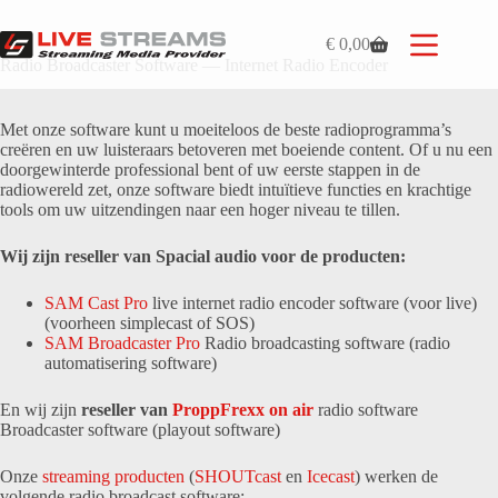
Ga
naar
€
0,00
de
Winkelwagen
Radio Broadcaster Software — Internet Radio Encoder
inhoud
Met onze software kunt u moeiteloos de beste radioprogramma’s
creëren en uw luisteraars betoveren met boeiende content. Of u nu een
doorgewinterde professional bent of uw eerste stappen in de
radiowereld zet, onze software biedt intuïtieve functies en krachtige
tools om uw uitzendingen naar een hoger niveau te tillen.
Wij zijn reseller van Spacial audio voor de producten:
SAM Cast Pro
live internet radio encoder software (voor live)
(voorheen simplecast of SOS)
SAM Broadcaster Pro
Radio broadcasting software (radio
automatisering software)
En wij zijn
reseller van
ProppFrexx on air
radio software
Broadcaster software (playout software)
Onze
streaming producten
(
SHOUTcast
en
Icecast
) werken de
volgende radio broadcast software: