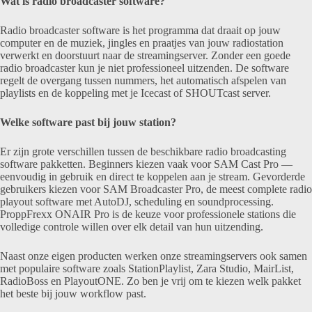
Wat is radio broadcaster software?
variaties.
Deze
Radio broadcaster software is het programma dat draait op jouw
optie
computer en de muziek, jingles en praatjes van jouw radiostation
kan
verwerkt en doorstuurt naar de streamingserver. Zonder een goede
gekozen
radio broadcaster kun je niet professioneel uitzenden. De software
worden
regelt de overgang tussen nummers, het automatisch afspelen van
op
playlists en de koppeling met je Icecast of SHOUTcast server.
de
productpagina
Welke software past bij jouw station?
Er zijn grote verschillen tussen de beschikbare radio broadcasting
software pakketten. Beginners kiezen vaak voor SAM Cast Pro —
eenvoudig in gebruik en direct te koppelen aan je stream. Gevorderde
gebruikers kiezen voor SAM Broadcaster Pro, de meest complete radio
playout software met AutoDJ, scheduling en soundprocessing.
ProppFrexx ONAIR Pro is de keuze voor professionele stations die
volledige controle willen over elk detail van hun uitzending.
Naast onze eigen producten werken onze streamingservers ook samen
met populaire software zoals StationPlaylist, Zara Studio, MairList,
RadioBoss en PlayoutONE. Zo ben je vrij om te kiezen welk pakket
het beste bij jouw workflow past.