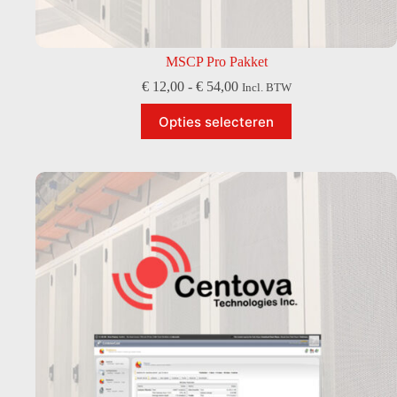
MSCP Pro Pakket
Prijsklasse:
€
12,00
-
€
54,00
Incl. BTW
€ 12,00
Dit
tot
Opties selecteren
product
€ 54,00
heeft
meerdere
variaties.
Deze
optie
kan
gekozen
worden
op
de
productpagina