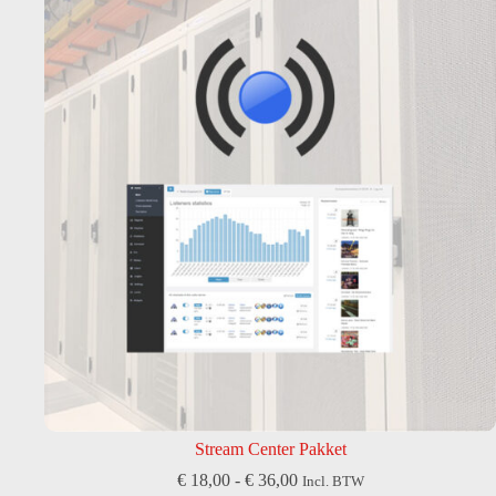
optie
kan
gekozen
worden
op
de
productpagina
Stream Center Pakket
Prijsklasse:
€
18,00
-
€
36,00
Incl. BTW