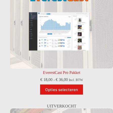
EverestCast Pro Pakket
Prijsklasse:
€
18,00
-
€
36,00
Incl. BTW
€ 18,00
Dit
tot
Opties selecteren
product
€ 36,00
heeft
meerdere
variaties.
UITVERKOCHT
Deze