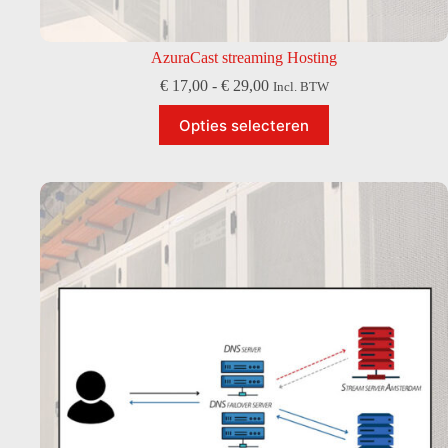
AzuraCast streaming Hosting
Prijsklasse:
€
17,00
-
€
29,00
Incl. BTW
€ 17,00
Dit
tot
Opties selecteren
product
€ 29,00
heeft
meerdere
variaties.
Deze
optie
kan
gekozen
worden
op
de
productpagina