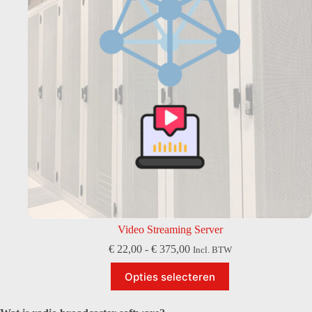
Video Streaming Server
Prijsklasse:
€
22,00
-
€
375,00
Incl. BTW
€ 22,00
Dit
tot
Opties selecteren
product
€ 375,00
heeft
meerdere