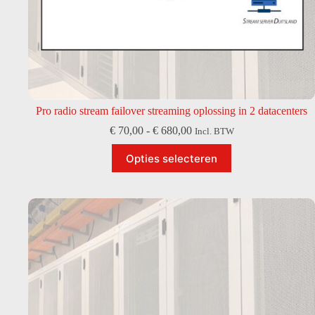
Pro radio stream failover streaming oplossing in 2 datacenters
Prijsklasse:
€
70,00
-
€
680,00
Incl. BTW
€ 70,00
Dit
tot
Opties selecteren
product
€ 680,00
heeft
meerdere
variaties.
Deze
optie
kan
gekozen
worden
op
de
productpagina