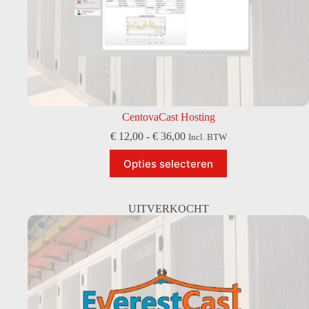
CentovaCast Hosting
Prijsklasse:
€
12,00
-
€
36,00
Incl. BTW
€ 12,00
Dit
tot
Opties selecteren
product
€ 36,00
heeft
meerdere
variaties.
UITVERKOCHT
Deze
optie
kan
gekozen
worden
op
de
productpagina