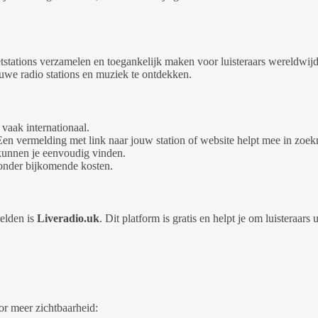
etstations verzamelen en toegankelijk maken voor luisteraars wereldwij
ieuwe radio stations en muziek te ontdekken.
 vaak internationaal.
n vermelding met link naar jouw station of website helpt mee in zoe
kunnen je eenvoudig vinden.
zonder bijkomende kosten.
elden is
Liveradio.uk
. Dit platform is gratis en helpt je om luisteraars
or meer zichtbaarheid: