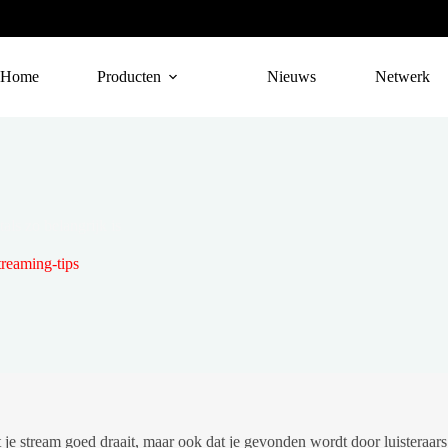
Home
Producten
Nieuws
Netwerk
als zo belangrijk is
treaming-tips
at je stream goed draait, maar ook dat je gevonden wordt door luisteraars