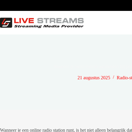
Ga
naar
de
inhoud
Waarom je radio station aanmelden bij port
21 augustus 2025
Radio-s
Wanneer je een online radio station runt, is het niet alleen belangrijk d