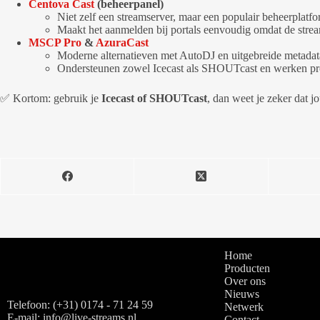
Centova Cast
(beheerpanel)
Niet zelf een streamserver, maar een populair beheerplat
Maakt het aanmelden bij portals eenvoudig omdat de stre
MSCP Pro
&
AzuraCast
Moderne alternatieven met AutoDJ en uitgebreide metadat
Ondersteunen zowel Icecast als SHOUTcast en werken pro
✅ Kortom: gebruik je
Icecast of SHOUTcast
, dan weet je zeker dat 
Home
Producten
Over ons
Nieuws
Telefoon: (+31) 0174 - 71 24 59
Netwerk
E-mail: info@live-streams.nl
Contact