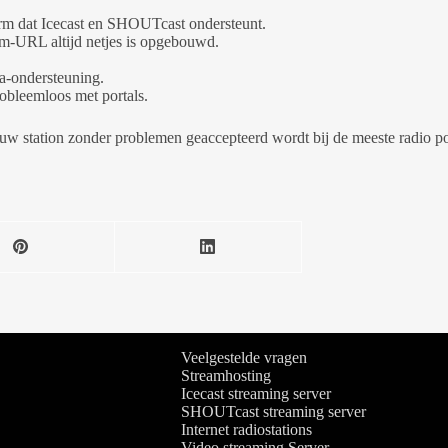
form dat Icecast en SHOUTcast ondersteunt.
am-URL altijd netjes is opgebouwd.
a-ondersteuning.
bleemloos met portals.
jouw station zonder problemen geaccepteerd wordt bij de meeste radio po
Veelgestelde vragen
Streamhosting
Icecast streaming server
SHOUTcast streaming server
Internet radiostations
Video streaming Server