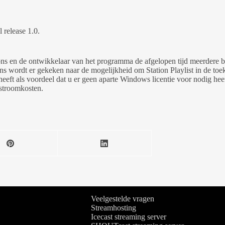
 release 1.0.
ns en de ontwikkelaar van het programma de afgelopen tijd meerdere b
s wordt er gekeken naar de mogelijkheid om Station Playlist in de to
eeft als voordeel dat u er geen aparte Windows licentie voor nodig heef
 stroomkosten.
Veelgestelde vragen
Streamhosting
Icecast streaming server