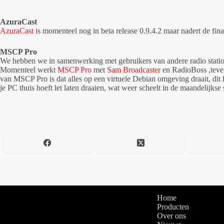
AzuraCast
AzuraCast
is momenteel nog in beta release 0.9.4.2 maar nadert de final
MSCP Pro
We hebben we in samenwerking met gebruikers van andere radio statio
Momenteel werkt
MSCP Pro
met
Sam Broadcaster
en RadioBoss ,teven
van MSCP Pro is dat alles op een virtuele Debian omgeving draait, dit h
je PC thuis hoeft let laten draaien, wat weer scheelt in de maandelijkse
Home
Producten
Over ons