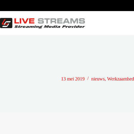
Ga
naar
de
inhoud
NIEUWE PRODUCTEN BLIJVEN IN
13 mei 2019
nieuws
,
Werkzaamhede