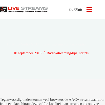
Ga
naar
€
0,00
de
Winkelwagen
inhoud
HTML5 Audio AAC+ player met mp3 fallback optie
10 september 2018
Radio-streaming-tips
,
scripts
Tegenwoordig ondersteunen veel browsers de AAC+ stream waardoor
je op een lage bitrate deze zelfde kwaliteit kan streamen als op type