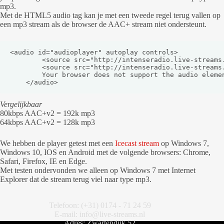
mp3.
Met de HTML5 audio tag kan je met een tweede regel terug vallen op
een mp3 stream als de browser de AAC+ stream niet ondersteunt.
<audio id="audioplayer" autoplay controls>

		<source src="http://intenseradio.live-streams.nl:8000/low" type="audio/mp4" />

		<source src="http://intenseradio.live-streams.nl:8000/live" type="audio/mpeg" />

		Your browser does not support the audio element. Please upgrade.

	</audio>
Vergelijkbaar
80kbps AAC+v2 = 192k mp3
64kbps AAC+v2 = 128k mp3
We hebben de player getest met een
Icecast stream
op Windows 7,
Windows 10, IOS en Android met de volgende browsers: Chrome,
Safari, Firefox, IE en Edge.
Met testen ondervonden we alleen op Windows 7 met Internet
Explorer dat de stream terug viel naar type mp3.
Telefoon: (+31) 0174 - 71 24 59
E-mail: info@live-streams.nl
Adres: Zwartendijk 52