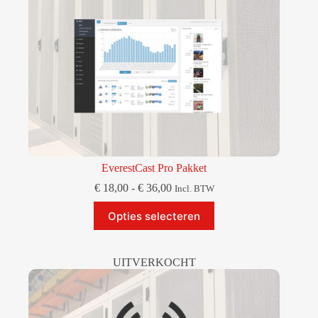
EverestCast Pro Pakket
Prijsklasse:
€
18,00
-
€
36,00
Incl. BTW
€ 18,00
Dit
tot
Opties selecteren
product
€ 36,00
heeft
meerdere
variaties.
UITVERKOCHT
Deze
optie
kan
gekozen