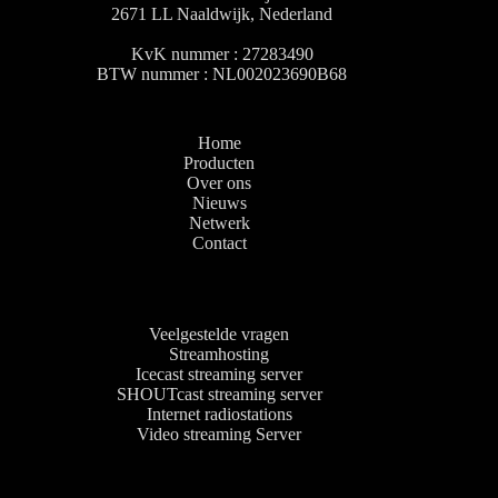
2671 LL Naaldwijk, Nederland
optie
kan
KvK nummer : 27283490
gekozen
BTW nummer : NL002023690B68
worden
op
de
productpagina
Home
Producten
Over ons
Nieuws
Netwerk
Contact
Veelgestelde vragen
Streamhosting
Icecast streaming server
SHOUTcast streaming server
Internet radiostations
Video streaming Server