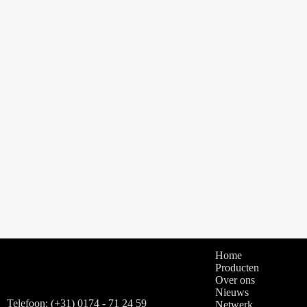
Geen
resulta
Home
Producten
Over ons
Nieuws
Telefoon: (+31) 0174 - 71 24 59
Netwerk