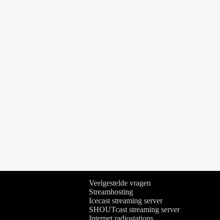
ten
Veelgestelde vragen
Streamhosting
Icecast streaming server
SHOUTcast streaming server
Internet radiostations