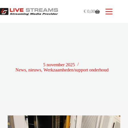
Ga
naar
€
0,00
de
Winkelwagen
inhoud
Migratie stream servers op 18 november 2025 vanaf 23 uur
5 november 2025
News
,
nieuws
,
Werkzaamheden/support onderhoud