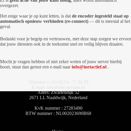
Er is
geen actie van jouw kant nodig
; alles wordt automatisch
overgezet.
Het enige waar je op kunt letten, is dat
de encoder ingesteld staat op
automatisch opnieuw verbinden (re-connect)
— dit is meestal al het
geval.
Bedankt voor je begrip en vertrouwen, met deze stap zorgen we ervoor
dat jouw diensten ook in de toekomst snel en veilig blijven draaien.
Mocht je vragen hebben of niet zeker weten of jouw server hierbij
hoort, stuur dan gerust een e-mail naar
info@inetactief.nl
.
Telefoon: (+31) 0174 - 71 24 59
E-mail: info@live-streams.nl
Adres: Zwartendijk 52
2671 LL Naaldwijk, Nederland
KvK nummer : 27283490
BTW nummer : NL002023690B68