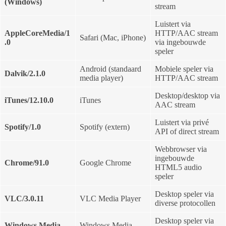
(Windows)
stream
Luistert via
AppleCoreMedia/1
HTTP/AAC stream
Safari (Mac, iPhone)
.0
via ingebouwde
speler
Android (standaard
Mobiele speler via
Dalvik/2.1.0
media player)
HTTP/AAC stream
Desktop/desktop via
iTunes/12.10.0
iTunes
AAC stream
Luistert via privé
Spotify/1.0
Spotify (extern)
API of direct stream
Webbrowser via
ingebouwde
Chrome/91.0
Google Chrome
HTML5 audio
speler
Desktop speler via
VLC/3.0.11
VLC Media Player
diverse protocollen
Desktop speler via
Windows Media
Windows Media