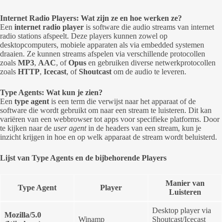
Internet Radio Players: Wat zijn ze en hoe werken ze?
Een
internet radio player
is software die audio streams van internet
radio stations afspeelt. Deze players kunnen zowel op
desktopcomputers, mobiele apparaten als via embedded systemen
draaien. Ze kunnen streams afspelen via verschillende protocollen
zoals
MP3
,
AAC
, of
Opus
en gebruiken diverse netwerkprotocollen
zoals
HTTP
,
Icecast
, of
Shoutcast
om de audio te leveren.
Type Agents: Wat kun je zien?
Een
type agent
is een term die verwijst naar het apparaat of de
software die wordt gebruikt om naar een stream te luisteren. Dit kan
variëren van een webbrowser tot apps voor specifieke platforms. Door
te kijken naar de
user agent
in de headers van een stream, kun je
inzicht krijgen in hoe en op welk apparaat de stream wordt beluisterd.
Lijst van Type Agents en de bijbehorende Players
Manier van
Type Agent
Player
Luisteren
Desktop player via
Mozilla/5.0
Winamp
Shoutcast/Icecast