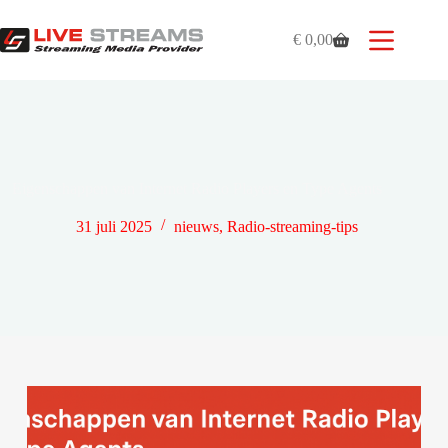
Ga
naar
€
0,00
de
Winkelwagen
inhoud
Eigenschappen van Internet Radio Players en Type Agents
31 juli 2025
nieuws
,
Radio-streaming-tips