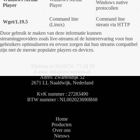
Windows native
Player
Player
protocollen
Command line
Command line
Wget/1.19.5
(Linux)
stream via HTTP
Door gebruik te maken van deze informatie kunnen
streamingproviders zoals live-streams.nl de luisterervaring voor hun
gebruikers optimaliseren en ervoor zorgen dat hun streams compatibel
zijn met de meeste populaire players en devices.
Telefoon: (+31) 0174 - 71 24 59
E-mail: info@live-streams.nl
Adres: Zwartendijk 52
2671 LL Naaldwijk, Nederland
KvK nummer : 27283490
BTW nummer : NL002023690B68
Home
Producten
Over ons
Nieuws