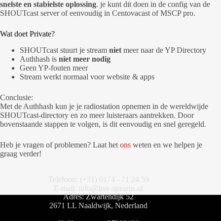
snelste en stabielste oplossing
. je kunt dit doen in de config van de
SHOUTcast server of eenvoudig in Centovacast of MSCP pro.
Wat doet Private?
SHOUTcast stuurt je stream
niet
meer naar de YP Directory
Authhash is
niet meer nodig
Geen YP-fouten meer
Stream werkt normaal voor website & apps
Conclusie:
Met de Authhash kun je je radiostation opnemen in de wereldwijde
SHOUTcast-directory en zo meer luisteraars aantrekken. Door
bovenstaande stappen te volgen, is dit eenvoudig en snel geregeld.
Heb je vragen of problemen? Laat het
ons
weten en we helpen je
graag verder!
Telefoon: (+31) 0174 - 71 24 59
E-mail: info@live-streams.nl
Adres: Zwartendijk 52
2671 LL Naaldwijk, Nederland