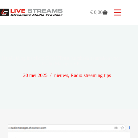
Ga
naar
€
0,00
de
Winkelwagen
inhoud
Handleiding instellen: SHOUTcast Authhash aanmaken voor
Radio Manager YP
20 mei 2025
nieuws
,
Radio-streaming-tips