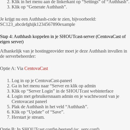
Klik in het menu aan de linkerkant op “Settings” of “Authhash”.
Klik op “Generate Authhash”.
Je krijgt nu een Authhash-code te zien, bijvoorbeeld:
SC123_abcdefghijk1234567890example
Stap 4: Authhash koppelen in je SHOUTcast-server (CentovaCast of
eigen server)
Afhankelijk van je hostingprovider moet je deze Authhash invullen in
de serverbeheerder:
Optie A: Via
CentovaCast
Log in op je CentovaCast-paneel
Ga in het menu naar “Server en klik op admin
Klik op “Server Login” in de SHOUTcast webinterface
Login met gebruikersnaam admin en je wachtwoord van je
Centovacast paneel
Plak de Authhash in het veld “Authhash”.
Klik op “Update” of “Save”.
Herstart je stream.
Optie B: In SHOUTcast config-bestand (sc_serv.conf)