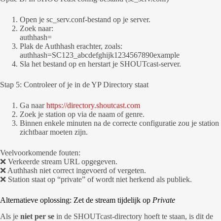
Open je sc_serv.conf-bestand op je server.
Zoek naar:
authhash=
Plak de Authhash erachter, zoals:
authhash=SC123_abcdefghijk1234567890example
Sla het bestand op en herstart je SHOUTcast-server.
Stap 5: Controleer of je in de YP Directory staat
Ga naar
https://directory.shoutcast.com
Zoek je station op via de naam of genre.
Binnen enkele minuten na de correcte configuratie zou je station
zichtbaar moeten zijn.
Veelvoorkomende fouten:
❌ Verkeerde stream URL opgegeven.
❌ Authhash niet correct ingevoerd of vergeten.
❌ Station staat op “private” of wordt niet herkend als publiek.
Alternatieve oplossing: Zet de stream tijdelijk op
Private
Als je
niet per se
in de SHOUTcast-directory hoeft te staan, is dit de