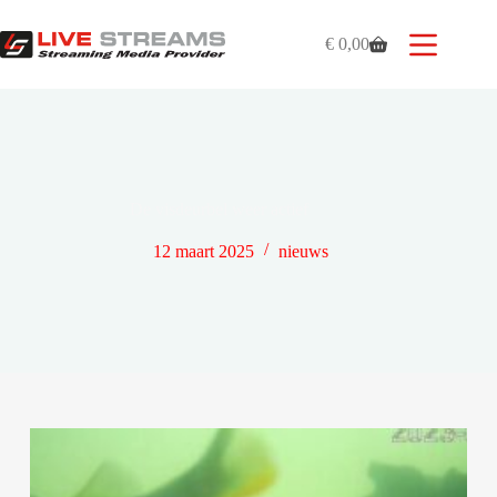
Ga
naar
€
0,00
de
Winkelwagen
inhoud
De visdeurbel weer actief
12 maart 2025
nieuws