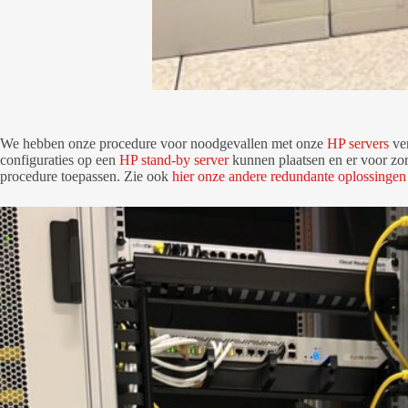
We hebben onze procedure voor noodgevallen met onze
HP servers
ver
configuraties op een
HP stand-by server
kunnen plaatsen en er voor zor
procedure toepassen. Zie ook
hier onze andere redundante oplossingen