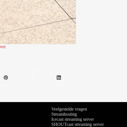
rver
Veelgestelde vragen
Streamhosting
Icecast streaming server
SHOUTcast streaming server