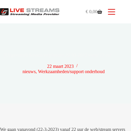
Ga
naar
€
0,00
de
Winkelwagen
inhoud
[Uitgevoerd] Servers verplaatsen 22-03-2023 vanaf 22 uur
22 maart 2023
nieuws
,
Werkzaamheden/support onderhoud
We gaan vanavond (22-3-2023) vanaf 22 uur de web/stream servers