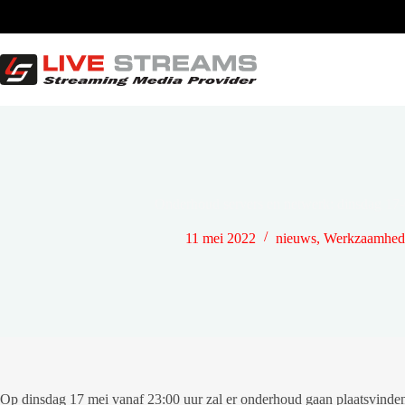
Ga
naar
de
inhoud
Onderhoud servers en netwerk: dinsdag 17
11 mei 2022
nieuws
,
Werkzaamhede
Op dinsdag 17 mei vanaf 23:00 uur zal er onderhoud gaan plaatsvinden