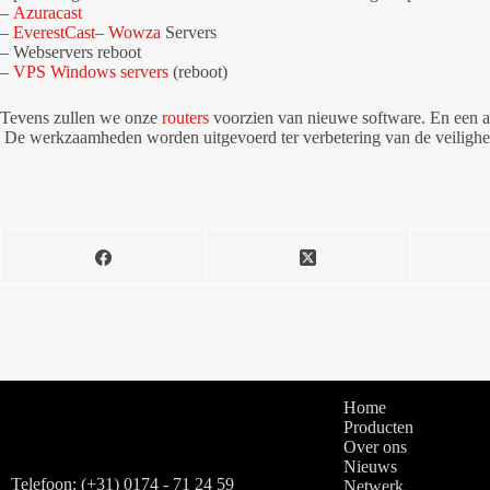
–
Azuracast
–
EverestCast
–
Wowza
Servers
– Webservers reboot
–
VPS Windows servers
(reboot)
Tevens zullen we onze
routers
voorzien van nieuwe software. En een 
De werkzaamheden worden uitgevoerd ter verbetering van de veilighei
Home
Producten
Over ons
Nieuws
Telefoon: (+31) 0174 - 71 24 59
Netwerk