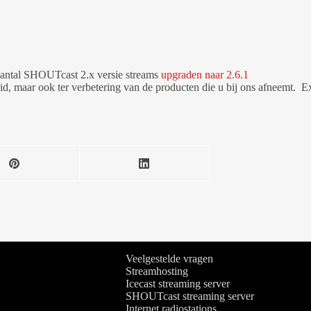
aantal SHOUTcast 2.x versie streams
upgraden naar 2.6.1
d, maar ook ter verbetering van de producten die u bij ons afneemt. 
Veelgestelde vragen
Streamhosting
Icecast streaming server
SHOUTcast streaming server
Internet radiostations