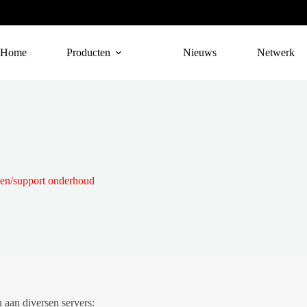
Home
Producten
Nieuws
Netwerk
-05-2022 vanaf 23:00
n/support onderhoud
 aan diversen servers: