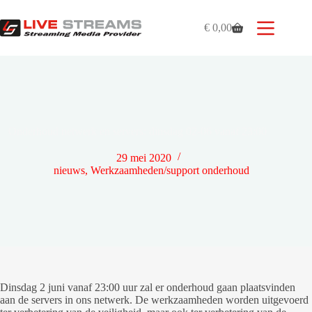
Ga
naar
€
0,00
de
Winkelwagen
inhoud
Onderhoud netwerk en servers: dinsdag 02-06 vanaf 23:00
29 mei 2020
nieuws
,
Werkzaamheden/support onderhoud
Dinsdag 2 juni vanaf 23:00 uur zal er onderhoud gaan plaatsvinden
aan de servers in ons netwerk. De werkzaamheden worden uitgevoerd