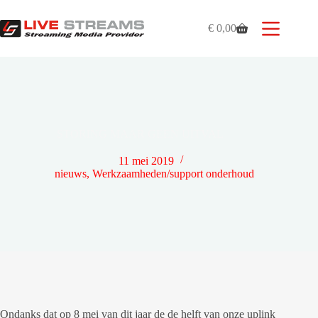
Ga
naar
€
0,00
de
Winkelwagen
inhoud
STORING MAAR GEEN UITVAL
11 mei 2019
nieuws
,
Werkzaamheden/support onderhoud
Ondanks dat op 8 mei van dit jaar de de helft van onze uplink