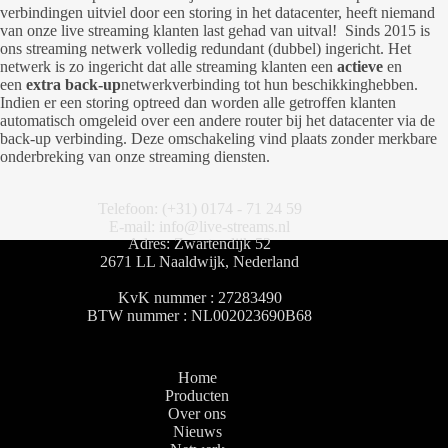
verbindingen uitviel door een storing in het datacenter, heeft niemand
van onze live streaming klanten last gehad van uitval! Sinds 2015 is
ons streaming netwerk volledig redundant (dubbel) ingericht. Het
netwerk is zo ingericht dat alle streaming klanten een
actieve
en
een
extra back-up
netwerkverbinding tot hun beschikkinghebben.
Indien er een storing optreed dan worden alle getroffen klanten
automatisch omgeleid over een andere router bij het datacenter via de
back-up verbinding. Deze omschakeling vind plaats zonder merkbare
onderbreking van onze streaming diensten.
Telefoon: (+31) 0174 - 71 24 59
E-mail: info@live-streams.nl
Adres: Zwartendijk 52
2671 LL Naaldwijk, Nederland
KvK nummer : 27283490
BTW nummer : NL002023690B68
Home
Producten
Over ons
Nieuws