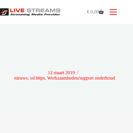
Ga
naar
€
0,00
de
Winkelwagen
inhoud
Nieuw Certificaat SSL voor Icecast streams 19-03-2019 vanaf
23 uur
12 maart 2019
nieuws
,
ssl https
,
Werkzaamheden/support onderhoud