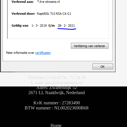
Telefoon: (+31) 0174 - 71 24 59
E-mail: info@live-streams.nl
Adres: Zwartendijk 52
2671 LL Naaldwijk, Nederland
KvK nummer : 27283490
BTW nummer : NL002023690B68
Home