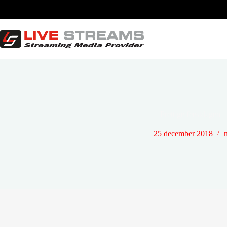
Ga
naar
de
inhoud
Prettige feestdagen
25 december 2018