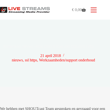
Ga
naar
€
0,00
de
Winkelwagen
inhoud
Binnenkort nieuwe versie SHOUTcast met SSL (HTTPS)
21 april 2018
nieuws
,
ssl https
,
Werkzaamheden/support onderhoud
We hebben met SHOUTcast Team gesproken en gevraagd voor een