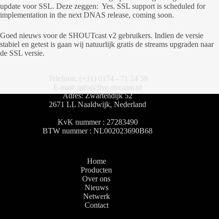
update voor SSL. Deze zeggen: Yes. SSL support is scheduled for
implementation in the next DNAS release, coming soon.
Goed nieuws voor de SHOUTcast v2 gebruikers. Indien de versie
stabiel en getest is gaan wij natuurlijk gratis de streams upgraden naar
de SSL versie.
Telefoon: (+31) 0174 - 71 24 59
E-mail: info@live-streams.nl
Adres: Zwartendijk 52
2671 LL Naaldwijk, Nederland
KvK nummer : 27283490
BTW nummer : NL002023690B68
Home
Producten
Over ons
Nieuws
Netwerk
Contact