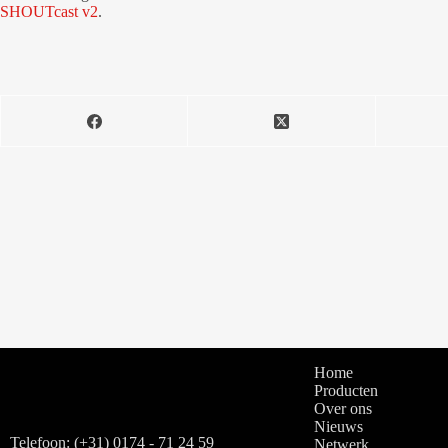
SHOUTcast v2
.
Home
Producten
Over ons
Nieuws
Telefoon: (+31) 0174 - 71 24 59
Netwerk