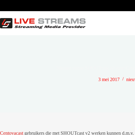
Ga
naar
de
inhoud
Nieuwe versie SHOUTcast v2 voor Cento
3 mei 2017
nie
Centovacast
gebruikers die met SHOUTcast v2 werken kunnen d.m.v. sto