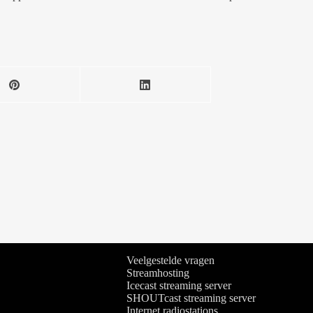
Veelgestelde vragen
Streamhosting
Icecast streaming server
SHOUTcast streaming server
Internet radiostations