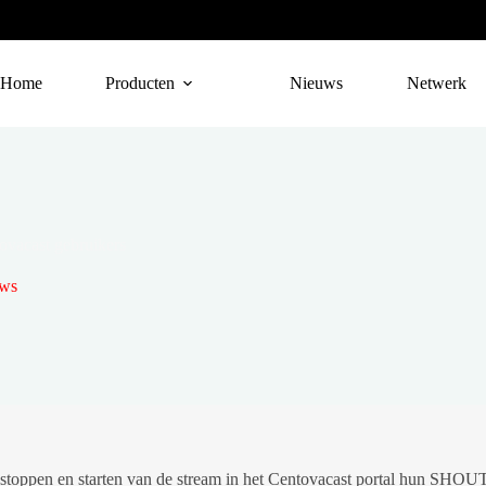
Home
Producten
Nieuws
Netwerk
vacast gebruikers
uws
ppen en starten van de stream in het Centovacast portal hun SHOUTca