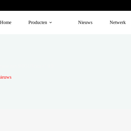
Home
Producten
Nieuws
Netwerk
natie met SHOUTcast v1.9.8
nieuws