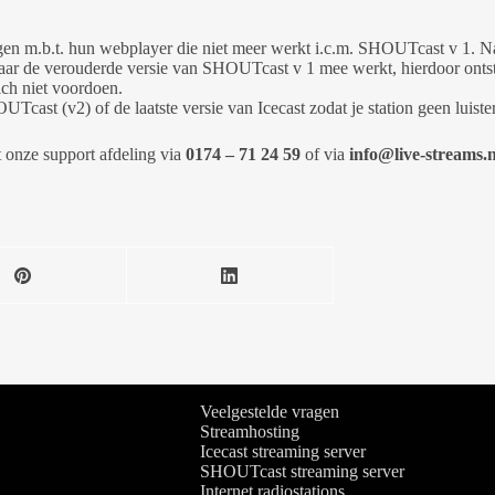
en m.b.t. hun webplayer die niet meer werkt i.c.m. SHOUTcast v 1. N
aar de verouderde versie van SHOUTcast v 1 mee werkt, hierdoor onts
ich niet voordoen.
ast (v2) of de laatste versie van Icecast zodat je station geen luistera
onze support afdeling via
0174 – 71 24 59
of via
info@live-streams.n
Veelgestelde vragen
Streamhosting
Icecast streaming server
SHOUTcast streaming server
Internet radiostations