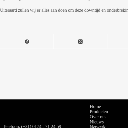
Uiteraard zullen wij er alles aan doen om deze downtijd en onderbrek
Home
Producten
Over ons
Nieuws
Telefoon: (+31) 0174 - 71 24 59
Netwerk