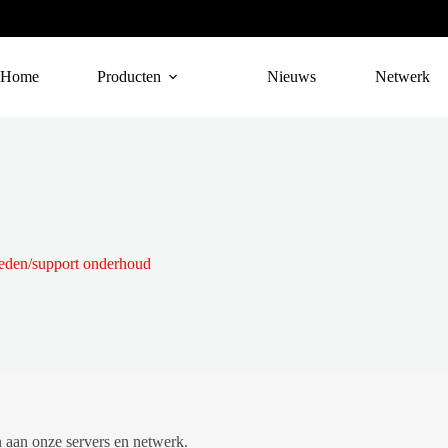
Home
Producten
Nieuws
Netwerk
er vanaf 23:00
den/support onderhoud
 aan onze servers en netwerk.