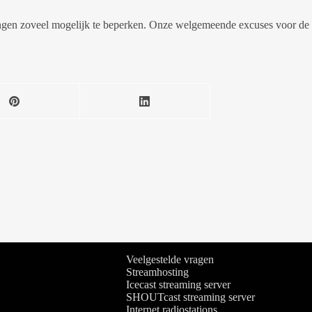
ingen zoveel mogelijk te beperken. Onze welgemeende excuses voor de 
Veelgestelde vragen
Streamhosting
Icecast streaming server
SHOUTcast streaming server
Internet radiostations