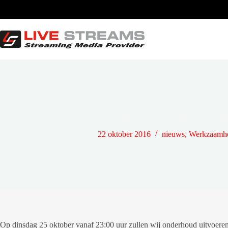
Ga
naar
de
inhoud
Werkzaamheden a.s. dinsdag 25 oktob
22 oktober 2016
nieuws
,
Werkzaamhe
Op dinsdag 25 oktober vanaf 23:00 uur zullen wij onderhoud uitvoeren