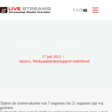
Ga
naar
€
0,00
de
Winkelwagen
inhoud
Bereikbaarheid tijdens de zomerperiode
17 juli 2015
nieuws
,
Werkzaamheden/support onderhoud
Tijdens de zomervakantie van 7 augustus t/m 21 augustus zijn wij
gesloten.