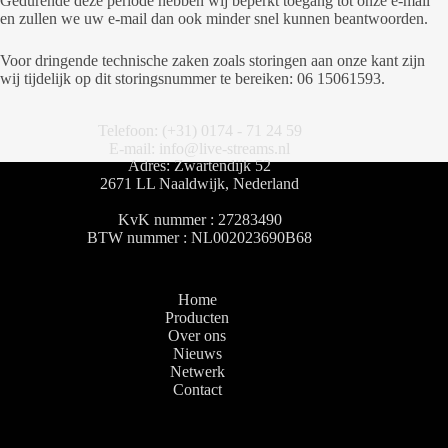
Gedurende deze periode hebben wij beperkt toegang tot onze e-mail
en zullen we uw e-mail dan ook minder snel kunnen beantwoorden.
Voor dringende technische zaken zoals storingen aan onze kant zijn
wij tijdelijk op dit storingsnummer te bereiken: 06 15061593.
Telefoon: (+31) 0174 - 71 24 59
E-mail: info@live-streams.nl
Adres: Zwartendijk 52
2671 LL Naaldwijk, Nederland
KvK nummer : 27283490
BTW nummer : NL002023690B68
Home
Producten
Over ons
Nieuws
Netwerk
Contact