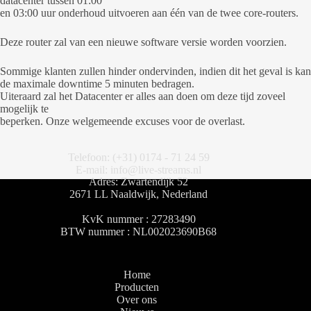
datacenter tussen 01:00
en 03:00 uur onderhoud uitvoeren aan één van de twee core-routers.
Deze router zal van een nieuwe software versie worden voorzien.
Sommige klanten zullen hinder ondervinden, indien dit het geval is kan
de maximale downtime 5 minuten bedragen.
Uiteraard zal het Datacenter er alles aan doen om deze tijd zoveel
mogelijk te
beperken. Onze welgemeende excuses voor de overlast.
Telefoon: (+31) 0174 - 71 24 59
E-mail: info@live-streams.nl
Adres: Zwartendijk 52
2671 LL Naaldwijk, Nederland
KvK nummer : 27283490
BTW nummer : NL002023690B68
Home
Producten
Over ons