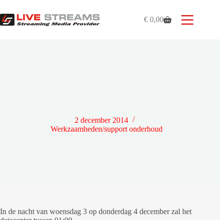
Ga
naar
€
0,00
de
Winkelwagen
inhoud
Onderhoud core-router XS4ALL (in de nacht van 3 op
4december 2014)
2 december 2014
Werkzaamheden/support onderhoud
In de nacht van woensdag 3 op donderdag 4 december zal het